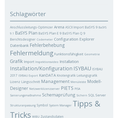
Schlagwörter
Arena
BaSYS 9
Anschlussleitungs-Optimizer
ASCII Import
BaSYS
BaSYS Plan
BaSYS Plan E 9
BaSYS Plan Q 9
9.1
Configuration Explorer
Berichtsdesigner
Codemeter
Fehlerbehebung
Datenbank
Fehlermeldung
Funktionsfähigkeit
Geometrie
Grafik
Installation
Import
Inspektionsvideo
ISYBAU
Installation/Konfiguration
ISYBAU
KanDATA
2017
Knotengrafik
Leitungsgrafik
ISYBAU Export
Management
Modell-
Lizenz
Längsschnitt
Menüleiste
PIETS
Designer
Netzwerklizenzserver
PISA
Schemaprüfung
SQL Server
Sanierungsmaßnahme
Sichern
Tipps &
Symbol
Strukturanpassung
System Manager
Tricks
Zustandsdaten
WIBU