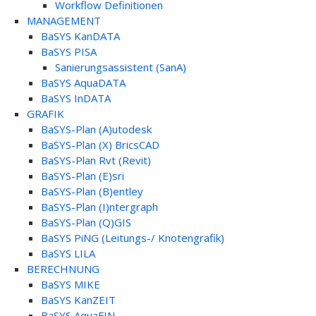
Workflow Definitionen
MANAGEMENT
BaSYS KanDATA
BaSYS PISA
Sanierungsassistent (SanA)
BaSYS AquaDATA
BaSYS InDATA
GRAFIK
BaSYS-Plan (A)utodesk
BaSYS-Plan (X) BricsCAD
BaSYS-Plan Rvt (Revit)
BaSYS-Plan (E)sri
BaSYS-Plan (B)entley
BaSYS-Plan (I)ntergraph
BaSYS-Plan (Q)GIS
BaSYS PiNG (Leitungs-/ Knotengrafik)
BaSYS LILA
BERECHNUNG
BaSYS MIKE
BaSYS KanZEIT
BaSYS AquaFIN