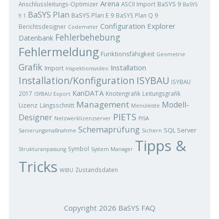
Arena
BaSYS 9
Anschlussleitungs-Optimizer
ASCII Import
BaSYS
BaSYS Plan
BaSYS Plan E 9
BaSYS Plan Q 9
9.1
Configuration Explorer
Berichtsdesigner
Codemeter
Fehlerbehebung
Datenbank
Fehlermeldung
Funktionsfähigkeit
Geometrie
Grafik
Installation
Import
Inspektionsvideo
ISYBAU
Installation/Konfiguration
ISYBAU
KanDATA
2017
Knotengrafik
Leitungsgrafik
ISYBAU Export
Management
Modell-
Lizenz
Längsschnitt
Menüleiste
PIETS
Designer
Netzwerklizenzserver
PISA
Schemaprüfung
SQL Server
Sanierungsmaßnahme
Sichern
Tipps &
Symbol
Strukturanpassung
System Manager
Tricks
Zustandsdaten
WIBU
Copyright 2026
BaSYS FAQ