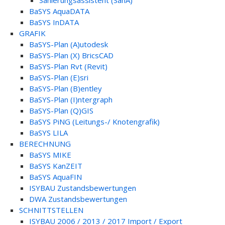
Sanierungsassistent (SanA)
BaSYS AquaDATA
BaSYS InDATA
GRAFIK
BaSYS-Plan (A)utodesk
BaSYS-Plan (X) BricsCAD
BaSYS-Plan Rvt (Revit)
BaSYS-Plan (E)sri
BaSYS-Plan (B)entley
BaSYS-Plan (I)ntergraph
BaSYS-Plan (Q)GIS
BaSYS PiNG (Leitungs-/ Knotengrafik)
BaSYS LILA
BERECHNUNG
BaSYS MIKE
BaSYS KanZEIT
BaSYS AquaFIN
ISYBAU Zustandsbewertungen
DWA Zustandsbewertungen
SCHNITTSTELLEN
ISYBAU 2006 / 2013 / 2017 Import / Export