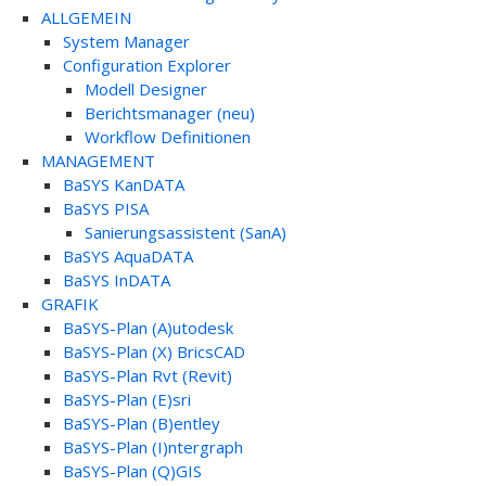
ALLGEMEIN
System Manager
Configuration Explorer
Modell Designer
Berichtsmanager (neu)
Workflow Definitionen
MANAGEMENT
BaSYS KanDATA
BaSYS PISA
Sanierungsassistent (SanA)
BaSYS AquaDATA
BaSYS InDATA
GRAFIK
BaSYS-Plan (A)utodesk
BaSYS-Plan (X) BricsCAD
BaSYS-Plan Rvt (Revit)
BaSYS-Plan (E)sri
BaSYS-Plan (B)entley
BaSYS-Plan (I)ntergraph
BaSYS-Plan (Q)GIS