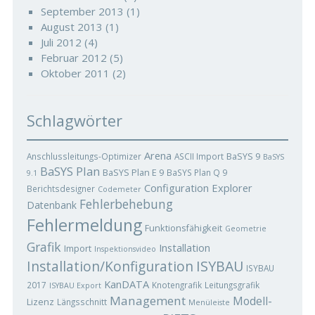
September 2013
(1)
August 2013
(1)
Juli 2012
(4)
Februar 2012
(5)
Oktober 2011
(2)
Schlagwörter
Arena
BaSYS 9
Anschlussleitungs-Optimizer
ASCII Import
BaSYS
BaSYS Plan
BaSYS Plan E 9
BaSYS Plan Q 9
9.1
Configuration Explorer
Berichtsdesigner
Codemeter
Fehlerbehebung
Datenbank
Fehlermeldung
Funktionsfähigkeit
Geometrie
Grafik
Installation
Import
Inspektionsvideo
ISYBAU
Installation/Konfiguration
ISYBAU
KanDATA
2017
Knotengrafik
Leitungsgrafik
ISYBAU Export
Management
Modell-
Lizenz
Längsschnitt
Menüleiste