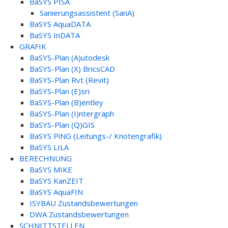
BaSYS PISA
Sanierungsassistent (SanA)
BaSYS AquaDATA
BaSYS InDATA
GRAFIK
BaSYS-Plan (A)utodesk
BaSYS-Plan (X) BricsCAD
BaSYS-Plan Rvt (Revit)
BaSYS-Plan (E)sri
BaSYS-Plan (B)entley
BaSYS-Plan (I)ntergraph
BaSYS-Plan (Q)GIS
BaSYS PiNG (Leitungs-/ Knotengrafik)
BaSYS LILA
BERECHNUNG
BaSYS MIKE
BaSYS KanZEIT
BaSYS AquaFIN
ISYBAU Zustandsbewertungen
DWA Zustandsbewertungen
SCHNITTSTELLEN