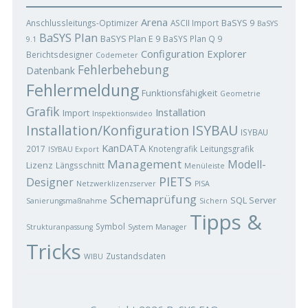
Arena
BaSYS 9
Anschlussleitungs-Optimizer
ASCII Import
BaSYS
BaSYS Plan
BaSYS Plan E 9
BaSYS Plan Q 9
9.1
Configuration Explorer
Berichtsdesigner
Codemeter
Fehlerbehebung
Datenbank
Fehlermeldung
Funktionsfähigkeit
Geometrie
Grafik
Installation
Import
Inspektionsvideo
ISYBAU
Installation/Konfiguration
ISYBAU
KanDATA
2017
Knotengrafik
Leitungsgrafik
ISYBAU Export
Management
Modell-
Lizenz
Längsschnitt
Menüleiste
PIETS
Designer
Netzwerklizenzserver
PISA
Schemaprüfung
SQL Server
Sanierungsmaßnahme
Sichern
Tipps &
Symbol
Strukturanpassung
System Manager
Tricks
Zustandsdaten
WIBU