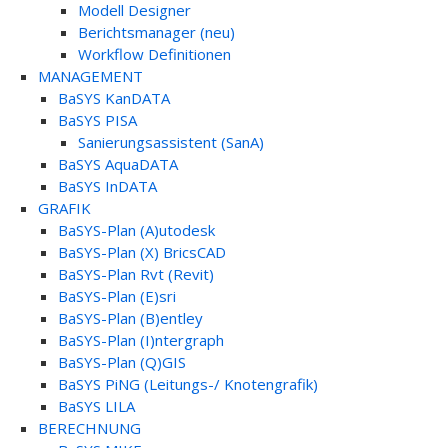
Modell Designer
Berichtsmanager (neu)
Workflow Definitionen
MANAGEMENT
BaSYS KanDATA
BaSYS PISA
Sanierungsassistent (SanA)
BaSYS AquaDATA
BaSYS InDATA
GRAFIK
BaSYS-Plan (A)utodesk
BaSYS-Plan (X) BricsCAD
BaSYS-Plan Rvt (Revit)
BaSYS-Plan (E)sri
BaSYS-Plan (B)entley
BaSYS-Plan (I)ntergraph
BaSYS-Plan (Q)GIS
BaSYS PiNG (Leitungs-/ Knotengrafik)
BaSYS LILA
BERECHNUNG