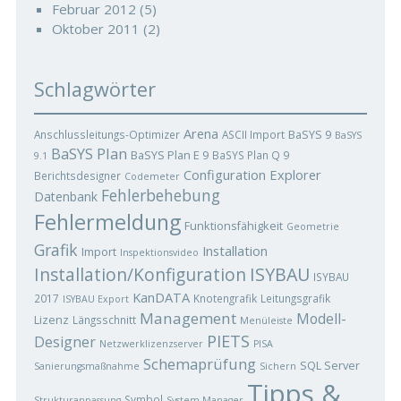
Februar 2012
(5)
Oktober 2011
(2)
Schlagwörter
Arena
BaSYS 9
Anschlussleitungs-Optimizer
ASCII Import
BaSYS
BaSYS Plan
BaSYS Plan E 9
BaSYS Plan Q 9
9.1
Configuration Explorer
Berichtsdesigner
Codemeter
Fehlerbehebung
Datenbank
Fehlermeldung
Funktionsfähigkeit
Geometrie
Grafik
Installation
Import
Inspektionsvideo
ISYBAU
Installation/Konfiguration
ISYBAU
KanDATA
2017
Knotengrafik
Leitungsgrafik
ISYBAU Export
Management
Modell-
Lizenz
Längsschnitt
Menüleiste
PIETS
Designer
Netzwerklizenzserver
PISA
Schemaprüfung
SQL Server
Sanierungsmaßnahme
Sichern
Tipps &
Symbol
Strukturanpassung
System Manager