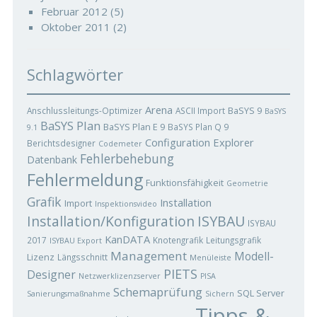
Februar 2012
(5)
Oktober 2011
(2)
Schlagwörter
Arena
BaSYS 9
Anschlussleitungs-Optimizer
ASCII Import
BaSYS
BaSYS Plan
BaSYS Plan E 9
BaSYS Plan Q 9
9.1
Configuration Explorer
Berichtsdesigner
Codemeter
Fehlerbehebung
Datenbank
Fehlermeldung
Funktionsfähigkeit
Geometrie
Grafik
Installation
Import
Inspektionsvideo
ISYBAU
Installation/Konfiguration
ISYBAU
KanDATA
2017
Knotengrafik
Leitungsgrafik
ISYBAU Export
Management
Modell-
Lizenz
Längsschnitt
Menüleiste
PIETS
Designer
Netzwerklizenzserver
PISA
Schemaprüfung
SQL Server
Sanierungsmaßnahme
Sichern
Tipps &