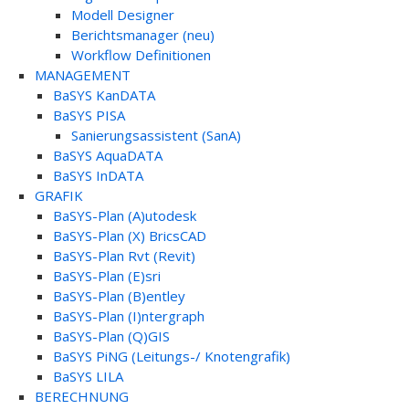
Modell Designer
Berichtsmanager (neu)
Workflow Definitionen
MANAGEMENT
BaSYS KanDATA
BaSYS PISA
Sanierungsassistent (SanA)
BaSYS AquaDATA
BaSYS InDATA
GRAFIK
BaSYS-Plan (A)utodesk
BaSYS-Plan (X) BricsCAD
BaSYS-Plan Rvt (Revit)
BaSYS-Plan (E)sri
BaSYS-Plan (B)entley
BaSYS-Plan (I)ntergraph
BaSYS-Plan (Q)GIS
BaSYS PiNG (Leitungs-/ Knotengrafik)
BaSYS LILA
BERECHNUNG