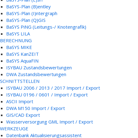
BaSYS-Plan (B)entley
BaSYS-Plan (I)ntergraph
BaSYS-Plan (Q)GIS
BaSYS PiNG (Leitungs-/ Knotengrafik)
BaSYS LILA
BERECHNUNG
BaSYS MIKE
BaSYS KanZEIT
BaSYS AquaFIN
ISYBAU Zustandsbewertungen
DWA Zustandsbewertungen
SCHNITTSTELLEN
ISYBAU 2006 / 2013 / 2017 Import / Export
ISYBAU 0196 / 0601 / Import / Export
ASCII Import
DWA M150 Import / Export
GIS/CAD Export
Wasserversorgung GML Import / Export
WERKZEUGE
Datenbank Aktualisierungsassistent