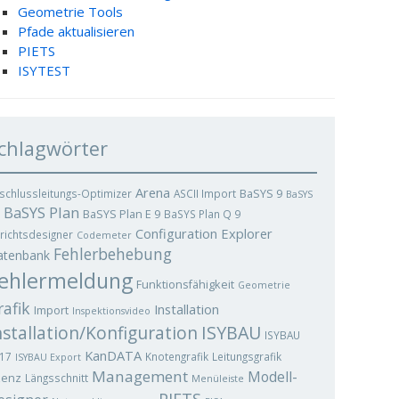
Geometrie Tools
Pfade aktualisieren
PIETS
ISYTEST
chlagwörter
Arena
BaSYS 9
schlussleitungs-Optimizer
ASCII Import
BaSYS
BaSYS Plan
BaSYS Plan E 9
BaSYS Plan Q 9
Configuration Explorer
richtsdesigner
Codemeter
Fehlerbehebung
atenbank
ehlermeldung
Funktionsfähigkeit
Geometrie
rafik
Installation
Import
Inspektionsvideo
ISYBAU
nstallation/Konfiguration
ISYBAU
KanDATA
17
Knotengrafik
Leitungsgrafik
ISYBAU Export
Management
Modell-
zenz
Längsschnitt
Menüleiste