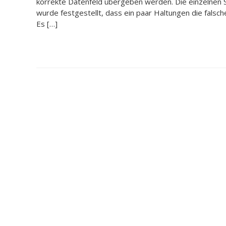
korrekte Datenfeld übergeben werden. Die einzelnen S
wurde festgestellt, dass ein paar Haltungen die fals
Es […]