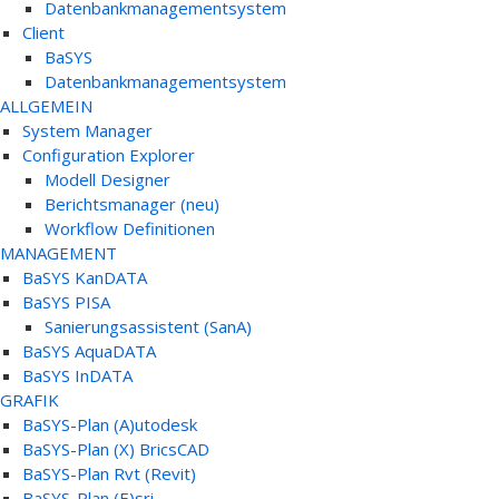
Datenbankmanagementsystem
Client
BaSYS
Datenbankmanagementsystem
ALLGEMEIN
System Manager
Configuration Explorer
Modell Designer
Berichtsmanager (neu)
Workflow Definitionen
MANAGEMENT
BaSYS KanDATA
BaSYS PISA
Sanierungsassistent (SanA)
BaSYS AquaDATA
BaSYS InDATA
GRAFIK
BaSYS-Plan (A)utodesk
BaSYS-Plan (X) BricsCAD
BaSYS-Plan Rvt (Revit)
BaSYS-Plan (E)sri