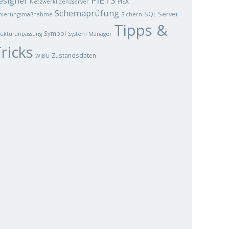
PIETS
esigner
Netzwerklizenzserver
PISA
Schemaprüfung
SQL Server
nierungsmaßnahme
Sichern
Tipps &
Symbol
rukturanpassung
System Manager
ricks
Zustandsdaten
WIBU