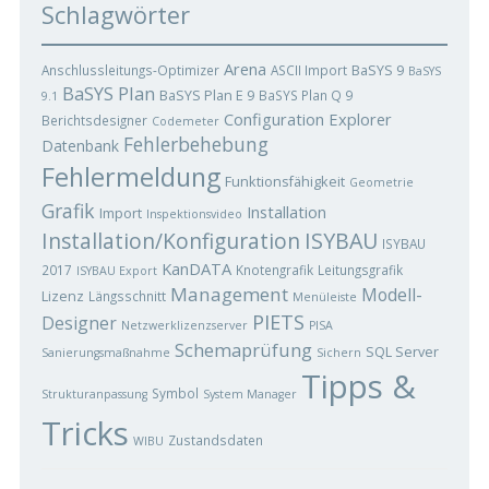
Schlagwörter
Arena
BaSYS 9
Anschlussleitungs-Optimizer
ASCII Import
BaSYS
BaSYS Plan
BaSYS Plan E 9
BaSYS Plan Q 9
9.1
Configuration Explorer
Berichtsdesigner
Codemeter
Fehlerbehebung
Datenbank
Fehlermeldung
Funktionsfähigkeit
Geometrie
Grafik
Installation
Import
Inspektionsvideo
ISYBAU
Installation/Konfiguration
ISYBAU
KanDATA
2017
Knotengrafik
Leitungsgrafik
ISYBAU Export
Management
Modell-
Lizenz
Längsschnitt
Menüleiste
PIETS
Designer
Netzwerklizenzserver
PISA
Schemaprüfung
SQL Server
Sanierungsmaßnahme
Sichern
Tipps &
Symbol
Strukturanpassung
System Manager
Tricks
Zustandsdaten
WIBU