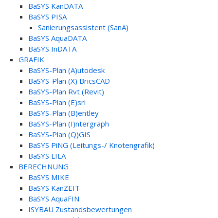
BaSYS KanDATA
BaSYS PISA
Sanierungsassistent (SanA)
BaSYS AquaDATA
BaSYS InDATA
GRAFIK
BaSYS-Plan (A)utodesk
BaSYS-Plan (X) BricsCAD
BaSYS-Plan Rvt (Revit)
BaSYS-Plan (E)sri
BaSYS-Plan (B)entley
BaSYS-Plan (I)ntergraph
BaSYS-Plan (Q)GIS
BaSYS PiNG (Leitungs-/ Knotengrafik)
BaSYS LILA
BERECHNUNG
BaSYS MIKE
BaSYS KanZEIT
BaSYS AquaFIN
ISYBAU Zustandsbewertungen