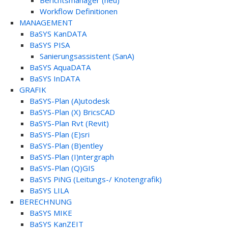
Berichtsmanager (neu)
Workflow Definitionen
MANAGEMENT
BaSYS KanDATA
BaSYS PISA
Sanierungsassistent (SanA)
BaSYS AquaDATA
BaSYS InDATA
GRAFIK
BaSYS-Plan (A)utodesk
BaSYS-Plan (X) BricsCAD
BaSYS-Plan Rvt (Revit)
BaSYS-Plan (E)sri
BaSYS-Plan (B)entley
BaSYS-Plan (I)ntergraph
BaSYS-Plan (Q)GIS
BaSYS PiNG (Leitungs-/ Knotengrafik)
BaSYS LILA
BERECHNUNG
BaSYS MIKE
BaSYS KanZEIT