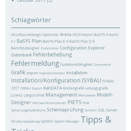
Oktober 2011
(2)
Schlagwörter
Arena
BaSYS 9
Anschlussleitungs-Optimizer
ASCII Import
BaSYS
BaSYS Plan
BaSYS Plan E 9
BaSYS Plan Q 9
9.1
Configuration Explorer
Berichtsdesigner
Codemeter
Fehlerbehebung
Datenbank
Fehlermeldung
Funktionsfähigkeit
Geometrie
Grafik
Installation
Import
Inspektionsvideo
ISYBAU
Installation/Konfiguration
ISYBAU
KanDATA
2017
Knotengrafik
Leitungsgrafik
ISYBAU Export
Management
Modell-
Lizenz
Längsschnitt
Menüleiste
PIETS
Designer
Netzwerklizenzserver
PISA
Schemaprüfung
SQL Server
Sanierungsmaßnahme
Sichern
Tipps &
Symbol
Strukturanpassung
System Manager