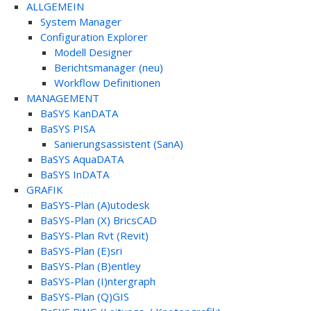
ALLGEMEIN
System Manager
Configuration Explorer
Modell Designer
Berichtsmanager (neu)
Workflow Definitionen
MANAGEMENT
BaSYS KanDATA
BaSYS PISA
Sanierungsassistent (SanA)
BaSYS AquaDATA
BaSYS InDATA
GRAFIK
BaSYS-Plan (A)utodesk
BaSYS-Plan (X) BricsCAD
BaSYS-Plan Rvt (Revit)
BaSYS-Plan (E)sri
BaSYS-Plan (B)entley
BaSYS-Plan (I)ntergraph
BaSYS-Plan (Q)GIS