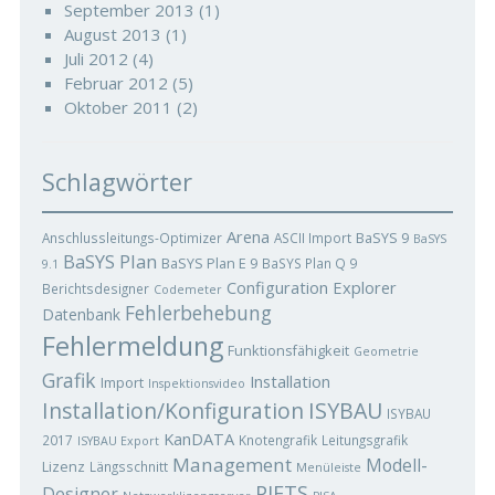
September 2013
(1)
August 2013
(1)
Juli 2012
(4)
Februar 2012
(5)
Oktober 2011
(2)
Schlagwörter
Arena
BaSYS 9
Anschlussleitungs-Optimizer
ASCII Import
BaSYS
BaSYS Plan
BaSYS Plan E 9
BaSYS Plan Q 9
9.1
Configuration Explorer
Berichtsdesigner
Codemeter
Fehlerbehebung
Datenbank
Fehlermeldung
Funktionsfähigkeit
Geometrie
Grafik
Installation
Import
Inspektionsvideo
ISYBAU
Installation/Konfiguration
ISYBAU
KanDATA
2017
Knotengrafik
Leitungsgrafik
ISYBAU Export
Management
Modell-
Lizenz
Längsschnitt
Menüleiste
PIETS
Designer