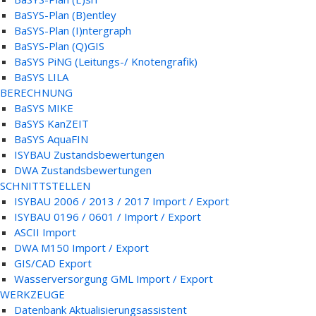
BaSYS-Plan (B)entley
BaSYS-Plan (I)ntergraph
BaSYS-Plan (Q)GIS
BaSYS PiNG (Leitungs-/ Knotengrafik)
BaSYS LILA
BERECHNUNG
BaSYS MIKE
BaSYS KanZEIT
BaSYS AquaFIN
ISYBAU Zustandsbewertungen
DWA Zustandsbewertungen
SCHNITTSTELLEN
ISYBAU 2006 / 2013 / 2017 Import / Export
ISYBAU 0196 / 0601 / Import / Export
ASCII Import
DWA M150 Import / Export
GIS/CAD Export
Wasserversorgung GML Import / Export
WERKZEUGE
Datenbank Aktualisierungsassistent