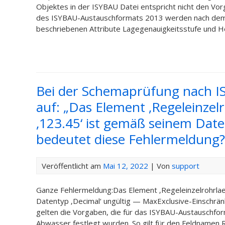
Objektes in der ISYBAU Datei entspricht nicht den V
des ISYBAU-Austauschformats 2013 werden nach dem A
beschriebenen Attribute Lagegenauigkeitsstufe und Ho
Bei der Schemaprüfung nach IS
auf: „Das Element ‚Regeleinzelr
‚123.45‘ ist gemäß seinem Date
bedeutet diese Fehlermeldung?
Veröffentlicht am
Mai 12, 2022
| Von
support
Ganze Fehlermeldung:Das Element ‚Regeleinzelrohrlaen
Datentyp ‚Decimal‘ ungültig — MaxExclusive-Einschrän
gelten die Vorgaben, die für das ISYBAU-Austauschfor
Abwasser festlegt wurden. So gilt für den Feldnamen 