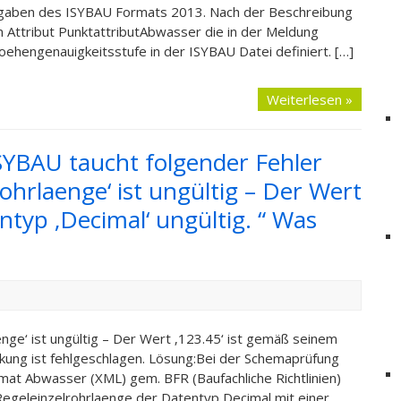
orgaben des ISYBAU Formats 2013. Nach der Beschreibung
ttribut PunktattributAbwasser die in der Meldung
ehengenauigkeitsstufe in der ISYBAU Datei definiert. […]
Weiterlesen »
YBAU taucht folgender Fehler
ohrlaenge‘ ist ungültig – Der Wert
ntyp ‚Decimal‘ ungültig. “ Was
ge‘ ist ungültig – Der Wert ‚123.45‘ ist gemäß seinem
kung ist fehlgeschlagen. Lösung:Bei der Schemaprüfung
mat Abwasser (XML) gem. BFR (Baufachliche Richtlinien)
Regeleinzelrohrlaenge der Datentyp Decimal mit einer