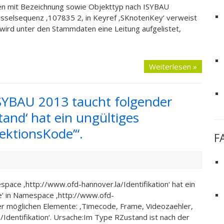
en mit Bezeichnung sowie Objekttyp nach ISYBAU
üsselsequenz ‚107835 2‚ in Keyref ‚SKnotenKey‘ verweist
i wird unter den Stammdaten eine Leitung aufgelistet,
Weiterlesen »
SYBAU 2013 taucht folgender
and‘ hat ein ungültiges
ektionsKode’“.
F
ace ‚http://www.ofd-hannover.la/Identifikation‘ hat ein
‘ in Namespace ‚http://www.ofd-
 der möglichen Elemente: ‚Timecode, Frame, Videozaehler,
Identifikation‘. Ursache:Im Type RZustand ist nach der