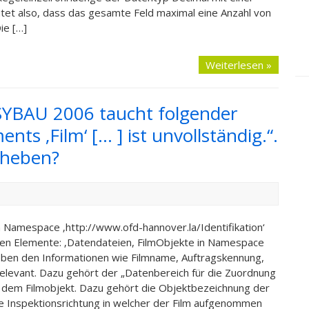
utet also, dass das gesamte Feld maximal eine Anzahl von
ie […]
Weiterlesen »
SYBAU 2006 taucht folgender
nts ‚Film‘ [… ] ist unvollständig.“.
eheben?
n Namespace ‚http://www.ofd-hannover.la/Identifikation‘
chen Elemente: ‚Datendateien, FilmObjekte in Namespace
Neben den Informationen wie Filmname, Auftragskennung,
 relevant. Dazu gehört der „Datenbereich für die Zuordnung
o dem Filmobjekt. Dazu gehört die Objektbezeichnung der
e Inspektionsrichtung in welcher der Film aufgenommen