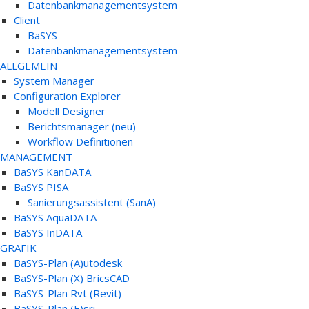
Datenbankmanagementsystem
Client
BaSYS
Datenbankmanagementsystem
ALLGEMEIN
System Manager
Configuration Explorer
Modell Designer
Berichtsmanager (neu)
Workflow Definitionen
MANAGEMENT
BaSYS KanDATA
BaSYS PISA
Sanierungsassistent (SanA)
BaSYS AquaDATA
BaSYS InDATA
GRAFIK
BaSYS-Plan (A)utodesk
BaSYS-Plan (X) BricsCAD
BaSYS-Plan Rvt (Revit)
BaSYS-Plan (E)sri