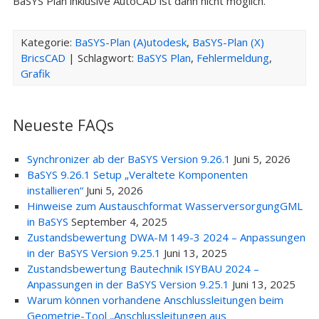
BaSYS Plan inklusive AutoCAD ist dann nicht möglich.
Kategorie:
BaSYS-Plan (A)utodesk
,
BaSYS-Plan (X)
BricsCAD
| Schlagwort:
BaSYS Plan
,
Fehlermeldung
,
Grafik
Neueste FAQs
Synchronizer ab der BaSYS Version 9.26.1
Juni 5, 2026
BaSYS 9.26.1 Setup „Veraltete Komponenten
installieren“
Juni 5, 2026
Hinweise zum Austauschformat WasserversorgungGML
in BaSYS
September 4, 2025
Zustandsbewertung DWA-M 149-3 2024 – Anpassungen
in der BaSYS Version 9.25.1
Juni 13, 2025
Zustandsbewertung Bautechnik ISYBAU 2024 –
Anpassungen in der BaSYS Version 9.25.1
Juni 13, 2025
Warum können vorhandene Anschlussleitungen beim
Geometrie-Tool „Anschlussleitungen aus