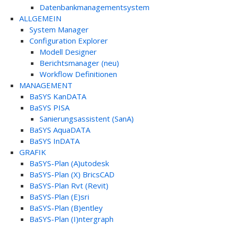
Datenbankmanagementsystem
ALLGEMEIN
System Manager
Configuration Explorer
Modell Designer
Berichtsmanager (neu)
Workflow Definitionen
MANAGEMENT
BaSYS KanDATA
BaSYS PISA
Sanierungsassistent (SanA)
BaSYS AquaDATA
BaSYS InDATA
GRAFIK
BaSYS-Plan (A)utodesk
BaSYS-Plan (X) BricsCAD
BaSYS-Plan Rvt (Revit)
BaSYS-Plan (E)sri
BaSYS-Plan (B)entley
BaSYS-Plan (I)ntergraph