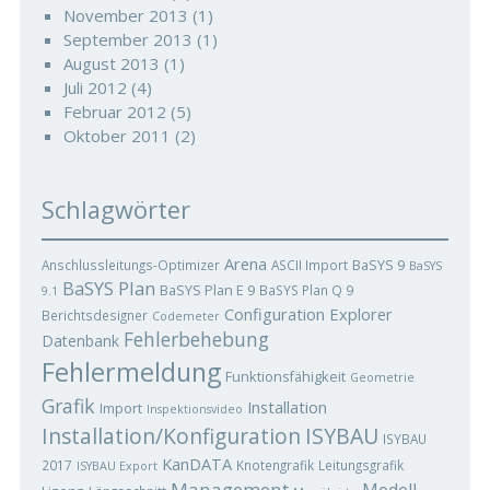
November 2013
(1)
September 2013
(1)
August 2013
(1)
Juli 2012
(4)
Februar 2012
(5)
Oktober 2011
(2)
Schlagwörter
Arena
BaSYS 9
Anschlussleitungs-Optimizer
ASCII Import
BaSYS
BaSYS Plan
BaSYS Plan E 9
BaSYS Plan Q 9
9.1
Configuration Explorer
Berichtsdesigner
Codemeter
Fehlerbehebung
Datenbank
Fehlermeldung
Funktionsfähigkeit
Geometrie
Grafik
Installation
Import
Inspektionsvideo
ISYBAU
Installation/Konfiguration
ISYBAU
KanDATA
2017
Knotengrafik
Leitungsgrafik
ISYBAU Export
Management