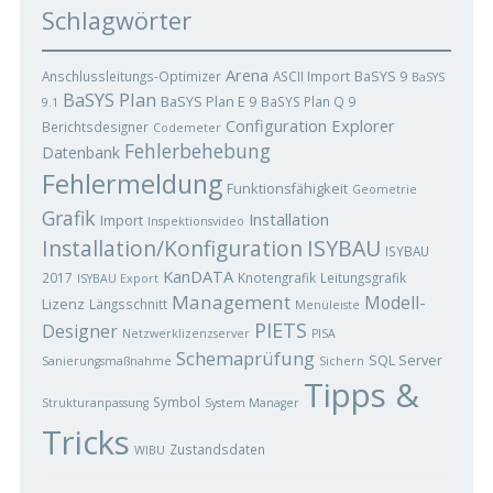
Schlagwörter
Arena
BaSYS 9
Anschlussleitungs-Optimizer
ASCII Import
BaSYS
BaSYS Plan
BaSYS Plan E 9
BaSYS Plan Q 9
9.1
Configuration Explorer
Berichtsdesigner
Codemeter
Fehlerbehebung
Datenbank
Fehlermeldung
Funktionsfähigkeit
Geometrie
Grafik
Installation
Import
Inspektionsvideo
ISYBAU
Installation/Konfiguration
ISYBAU
KanDATA
2017
Knotengrafik
Leitungsgrafik
ISYBAU Export
Management
Modell-
Lizenz
Längsschnitt
Menüleiste
PIETS
Designer
Netzwerklizenzserver
PISA
Schemaprüfung
SQL Server
Sanierungsmaßnahme
Sichern
Tipps &
Symbol
Strukturanpassung
System Manager
Tricks
Zustandsdaten
WIBU