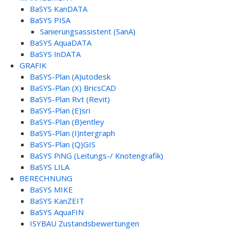
BaSYS KanDATA
BaSYS PISA
Sanierungsassistent (SanA)
BaSYS AquaDATA
BaSYS InDATA
GRAFIK
BaSYS-Plan (A)utodesk
BaSYS-Plan (X) BricsCAD
BaSYS-Plan Rvt (Revit)
BaSYS-Plan (E)sri
BaSYS-Plan (B)entley
BaSYS-Plan (I)ntergraph
BaSYS-Plan (Q)GIS
BaSYS PiNG (Leitungs-/ Knotengrafik)
BaSYS LILA
BERECHNUNG
BaSYS MIKE
BaSYS KanZEIT
BaSYS AquaFIN
ISYBAU Zustandsbewertungen