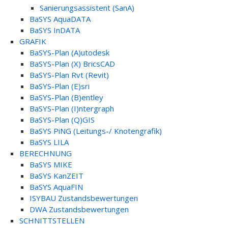
Sanierungsassistent (SanA)
BaSYS AquaDATA
BaSYS InDATA
GRAFIK
BaSYS-Plan (A)utodesk
BaSYS-Plan (X) BricsCAD
BaSYS-Plan Rvt (Revit)
BaSYS-Plan (E)sri
BaSYS-Plan (B)entley
BaSYS-Plan (I)ntergraph
BaSYS-Plan (Q)GIS
BaSYS PiNG (Leitungs-/ Knotengrafik)
BaSYS LILA
BERECHNUNG
BaSYS MIKE
BaSYS KanZEIT
BaSYS AquaFIN
ISYBAU Zustandsbewertungen
DWA Zustandsbewertungen
SCHNITTSTELLEN