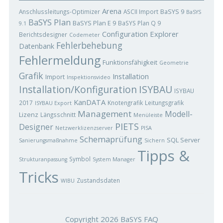
Arena
BaSYS 9
Anschlussleitungs-Optimizer
ASCII Import
BaSYS
BaSYS Plan
BaSYS Plan E 9
BaSYS Plan Q 9
9.1
Configuration Explorer
Berichtsdesigner
Codemeter
Fehlerbehebung
Datenbank
Fehlermeldung
Funktionsfähigkeit
Geometrie
Grafik
Installation
Import
Inspektionsvideo
ISYBAU
Installation/Konfiguration
ISYBAU
KanDATA
2017
Knotengrafik
Leitungsgrafik
ISYBAU Export
Management
Modell-
Lizenz
Längsschnitt
Menüleiste
PIETS
Designer
Netzwerklizenzserver
PISA
Schemaprüfung
SQL Server
Sanierungsmaßnahme
Sichern
Tipps &
Symbol
Strukturanpassung
System Manager
Tricks
Zustandsdaten
WIBU
Copyright 2026
BaSYS FAQ