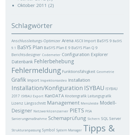
Oktober 2011
(2)
Schlagwörter
Arena
BaSYS 9
Anschlussleitungs-Optimizer
ASCII Import
BaSYS
BaSYS Plan
BaSYS Plan E 9
BaSYS Plan Q 9
9.1
Configuration Explorer
Berichtsdesigner
Codemeter
Fehlerbehebung
Datenbank
Fehlermeldung
Funktionsfähigkeit
Geometrie
Grafik
Installation
Import
Inspektionsvideo
ISYBAU
Installation/Konfiguration
ISYBAU
KanDATA
2017
Knotengrafik
Leitungsgrafik
ISYBAU Export
Management
Modell-
Lizenz
Längsschnitt
Menüleiste
PIETS
Designer
Netzwerklizenzserver
PISA
Schemaprüfung
SQL Server
Sanierungsmaßnahme
Sichern
Tipps &
Symbol
Strukturanpassung
System Manager