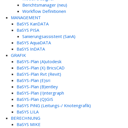
Berichtsmanager (neu)
Workflow Definitionen
MANAGEMENT
BaSYS KanDATA
BaSYS PISA
Sanierungsassistent (SanA)
BaSYS AquaDATA
BaSYS InDATA
GRAFIK
BaSYS-Plan (A)utodesk
BaSYS-Plan (X) BricsCAD
BaSYS-Plan Rvt (Revit)
BaSYS-Plan (E)sri
BaSYS-Plan (B)entley
BaSYS-Plan (I)ntergraph
BaSYS-Plan (Q)GIS
BaSYS PiNG (Leitungs-/ Knotengrafik)
BaSYS LILA
BERECHNUNG
BaSYS MIKE